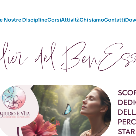
e Nostre Discipline
Corsi
Attività
Chi siamo
Contatti
Dov
elier del BenEss
SCOP
DEDI
DELL
PERC
STAR