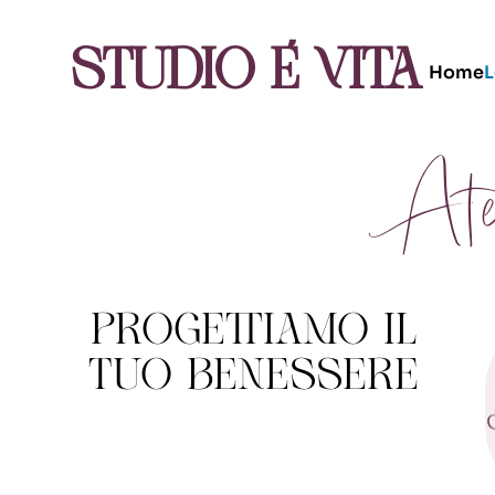
Studio É Vita
Home
L
At
PROGETTIAMO IL
TUO BENESSERE